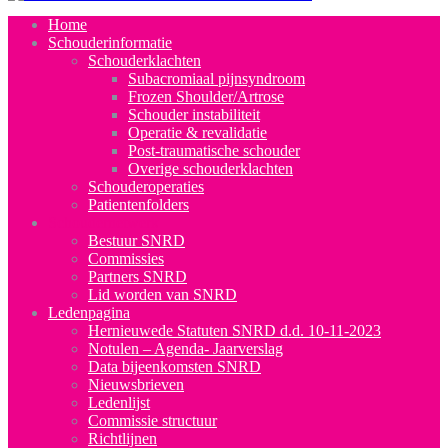
Home
Schouderinformatie
Schouderklachten
Subacromiaal pijnsyndroom
Frozen Shoulder/Artrose
Schouder instabiliteit
Operatie & revalidatie
Post-traumatische schouder
Overige schouderklachten
Schouderoperaties
Patientenfolders
Schoudernetwerk
Bestuur SNRD
Commissies
Partners SNRD
Lid worden van SNRD
Ledenpagina
Hernieuwede Statuten SNRD d.d. 10-11-2023
Notulen – Agenda- Jaarverslag
Data bijeenkomsten SNRD
Nieuwsbrieven
Ledenlijst
Commissie structuur
Richtlijnen