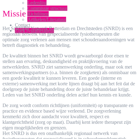
Ledenlijst
Commissie structuur
Missie
Richtlijnen
Artikelen/Literatuur
Contact
Het Schouder Netwerk Rotterdam en Drechtsteden (SNRD) is een
Zoek fysiotherapeut
regionaal netwerk van gespecialiseerde fysiotherapeuten die
optimale zorg verlenen aan mensen met schouderaandoeningen wat
betreft diagnostiek en behandeling.
De kwaliteit binnen het SNRD wordt gewaarborgd door eisen te
stellen aan ervaring, deskundigheid en praktijkvoering van de
netwerkleden. SNRD ziet samenwerking onderling, maar ook met
samenwerkingspartners (o.a. binnen de zorgketen) als onmisbaar om
een goede kwaliteit te kunnen leveren. Een goede (interne en
externe) samenwerking met korte lijnen draagt bij aan het feit dat de
doelgroep de juiste behandeling door de juiste behandelaar krijgt.
Leden van het SNRD onderling delen actief hun kennis en kunde.
De zorg wordt conform richtlijnen (uniformiteit) op transparante en
practice en evidence based wijze verleend. De zorgverlening
kenmerkt zich door aandacht voor kwaliteit, respect en
klantgerichtheid (zorg op maat). Daarbij kent iedere therapeut zijn
eigen mogelijkheden en grenzen.
Het SNRD is dus een onafhankelijk regionaal netwerk van
fysiotherapeuten dat gespecialiseerd is in schouderproblematiek,